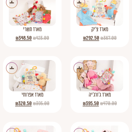
מארז צ'יק
מארז תשרי
₪
348.50
₪
423.00
₪
292.50
₪
367.00
מארז ג'ורג'יה
מארז אפרוחי
₪
320.50
₪
395.00
₪
395.50
₪
470.00