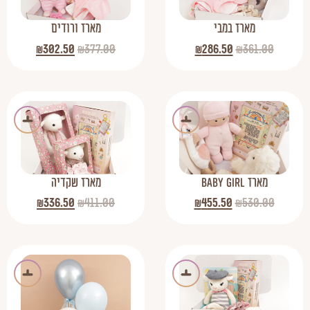
מארז במבי
מארז ורודים
₪
302.50
₪
377.00
₪
286.50
₪
361.00
מארז BABY GIRL
מארז שקדיה
₪
336.50
₪
411.00
₪
455.50
₪
530.00