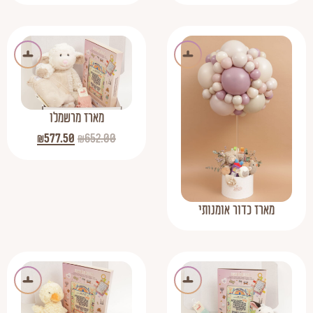
מארז מרשמלו
₪
577.50
₪
652.00
מארז כדור אומנותי