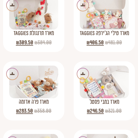
מארז טילי הג’ירפה Taggies
מארז תרנגולת Taggies
₪
309.50
₪
384.00
₪
406.50
₪
481.00
מארז במבי פסטל
מארז פרה אדומה
₪
283.50
₪
358.00
₪
246.50
₪
321.00