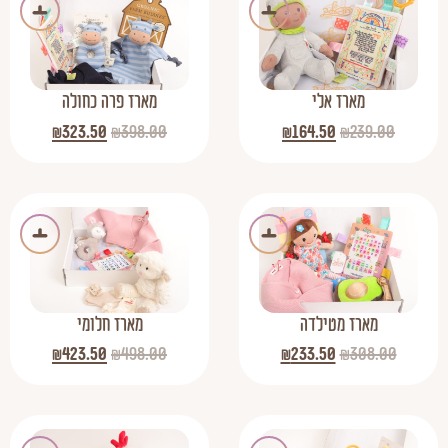
מארז אלי
מארז פרה כחולה
₪
323.50
₪
398.00
₪
164.50
₪
239.00
מארז מטילדה
מארז חלומי
₪
423.50
₪
498.00
₪
233.50
₪
308.00