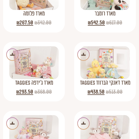
מארז רומבר
מארז פלומה
₪
267.50
₪
342.00
₪
542.50
₪
617.00
מארז דאנקי הברווז TAGGIES
מארז ג'ירפה TAGGIES
₪
293.50
₪
368.00
₪
438.50
₪
513.00