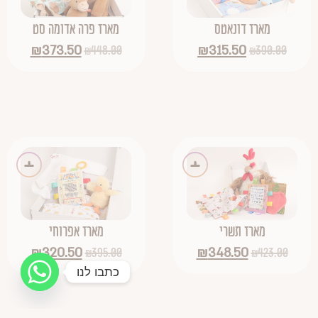
מארז דונאטס
מארז פרה אדומה סט
₪
373.50
₪
315.50
₪
448.00
₪
390.00
מארז תשרי
מארז אפרוחי
₪
320.50
₪
348.50
₪
395.00
₪
423.00
כתבו לנו