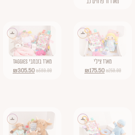
מארז זר פרחים לב
מארז צילי
מארז בובמבי Taggies
₪
305.50
₪
175.50
₪
380.00
₪
250.00