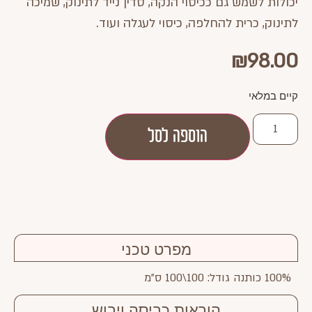
יכולות לשמש גם ככיסוי הנקה, סדין נייד לתינוק, שמיכה
לתינוק, כרית להחלפה, כיסוי לעגלה ועוד.
₪
98.00
קיים במלאי
הוספה לסל
מפרט טכני
100% כותנה גודל: 100\100 ס"מ
הוראות כביסה ויבוש